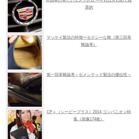
外国車の美しいエンブレム ―それはきわめて紋
章的
マッケイ製法の特徴ーセクシーな靴（第三回革
靴論考）
第一回革靴論考～セメンテッド製法の優位性～
CP＋（シーピープラス）2014 コンパニオン特
集（画像174枚）