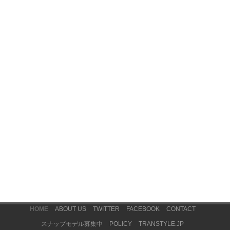
Footer Menu
HOME
ABOUT US
TWITTER
FACEBOOK
CONTACT
スナップモデル募集中
POLICY
TRANSTYLE.JP