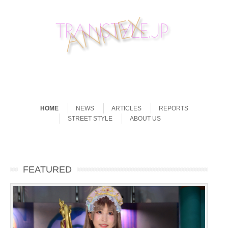
Skip to content
Menu
HOME
NEWS
ARTICLES
REPORTS
STREET STYLE
ABOUT US
東京ゲームショウ2019
東京モーターショー
東京モーターショー
cp+（シーピープラ
TOKYO GAME
「第46回東京モーターショー
「東京ゲームショウ2019」
第46回東京モーターショー
カメラと写真の総合展示会
https://www.youtube.com/watch?
2019」を東京ビッグサイト(青
2019が，10月24日から11月4
（主催：一般社団法人コンピ
「CP+（シーピープラス）
2019 コンパニオン特集
ス）2018 コンパニオン
のメインヴィジュアル
SHOW 2021 Online
2019が開幕
FEATURED
ュータエンター テインメント
日まで東京ビッグサイトで開
2018」が、2018年3月1日か
海・西・南展示棟)、MEGA
v=_UsNATz1sgE &n […]
ら4日の4日間にわたり、 […]
メインヴィジュアル
催される。 今回の東京 […]
協会［略称:CESA］、共催
WEB、シンボルプロ […]
写真集その１
はこれだ！
[…]