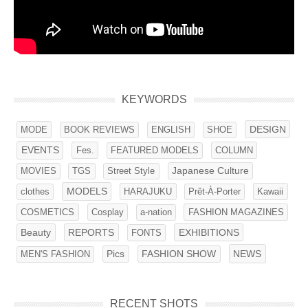
KEYWORDS
MODE
BOOK REVIEWS
ENGLISH
SHOE
DESIGN
EVENTS
Fes.
FEATURED MODELS
COLUMN
Street Style
Japanese Culture
MOVIES
TGS
clothes
MODELS
HARAJUKU
Kawaii
Prêt-À-Porter
COSMETICS
Cosplay
FASHION MAGAZINES
a-nation
Beauty
REPORTS
FONTS
EXHIBITIONS
NEWS
MEN'S FASHION
Pics
FASHION SHOW
RECENT SHOTS